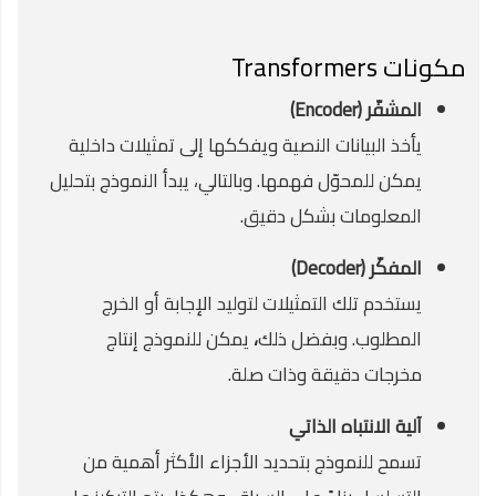
مكونات Transformers
المشفّر (Encoder)
يأخذ البيانات النصية ويفككها إلى تمثيلات داخلية
يمكن للمحوّل فهمها. وبالتالي، يبدأ النموذج بتحليل
المعلومات بشكل دقيق.
المفكّر (Decoder)
يستخدم تلك التمثيلات لتوليد الإجابة أو الخرج
المطلوب. وبفضل ذلك
،
يمكن للنموذج إنتاج
مخرجات دقيقة وذات صلة.
آلية الانتباه الذاتي
تسمح للنموذج بتحديد الأجزاء الأكثر أهمية من