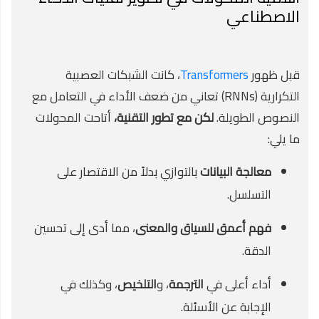
الاصطناعي
قبل ظهور
Transformers
، كانت الشبكات العصبية
التكرارية (RNNs) تعاني من ضعف الأداء في التعامل مع
النصوص الطويلة.
لكن مع تطور التقنية،
أتاحت المحولات
ما يلي:
معالجة البيانات
بالتوازي بدلاً من الاقتصار على
التسلسل.
فهم أعمق للسياق والمعنى
، مما أدى إلى تحسين
الدقة.
أداء أعلى في
الترجمة
، و
التلخيص
، وكذلك في
الإجابة عن الأسئلة.