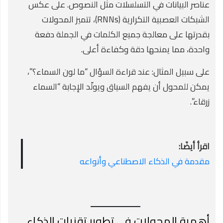
عناصر البيانات في التسلسلات مثل النصوص. على عكس
الشبكات العصبية التكرارية (RNNs)، تتميز المحولات
بقدرتها على معالجة جميع الكلمات في الجملة دفعة
واحدة، مما يمنحها دقة وكفاءة أعلى.
على سبيل المثال: عند قراءة السؤال “ما لون السماء؟”،
يمكن للمحول أن يفهم السياق ويولّد الإجابة “السماء
زرقاء”.
اقرأ أيضًا:
مقدمة في الذكاء الاصطناعي وأنواعه
أهمية المحولات في تطوير تقنيات الذكاء