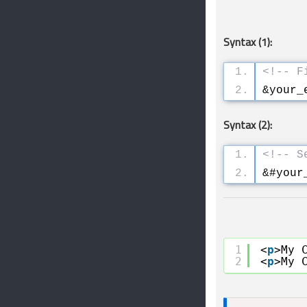
Syntax (1):
<!-- F
&your_
Syntax (2):
<!-- S
&#your
1
<
p
>My 
2
<
p
>My 