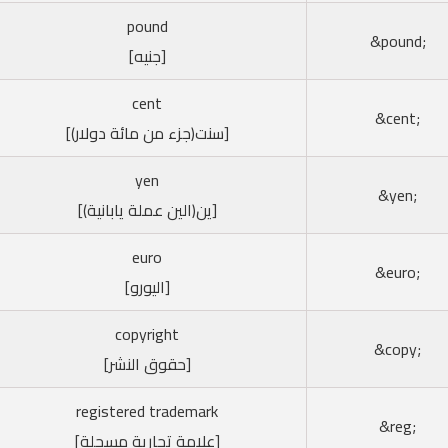
pound
;pound&
[جنيه]
cent
;cent&
[سنت(جزء من مائة دولار)]
yen
;yen&
[ين(الين عملة يابانية)]
euro
;euro&
[اليورو]
copyright
;copy&
[حقوق النشر]
registered trademark
;reg&
[علامة تجارية مسجلة]