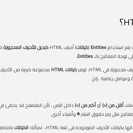
Entities
(
كيانات
) أحرف HTML
كبديل للأحرف المحجوزة
ى لوحة المفاتيح بالـ
Entities
.
وزة في HTML، توفر
كيانات HTML
مجموعة كبيرة من الأحرف 
عوامل رياضية ..إلخ.
امات
أقل من (<)
أو
أكبر من (>)
داخل النص ، لأن المتصفح قد يخطئ في ت
فاتيح مثل رمز حقوق النشر
©
وأشياء أخرى.
يانات الأحرف الموجودة فى لغة HTML، تمكّنك
الكيانات
باختصار