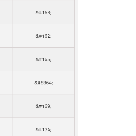
;#163&
;#162&
;#165&
;#8364&
;#169&
;#174&