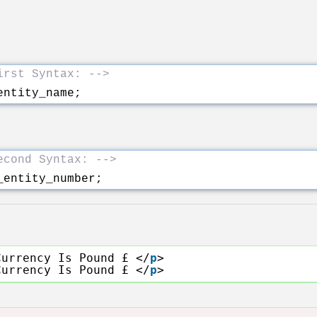
irst Syntax: -->
entity_name;
econd Syntax: -->
_entity_number;
Currency Is Pound £ </
p
>
Currency Is Pound £ </
p
>