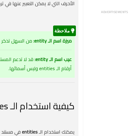
الأحرف التي لا يمكن التعبير عنها في تر
ADVERTISEMENTS
ميزة اسم الـ entity:
من السهل تذكر 
عيب اسم الـ entity:
أرقام الـ entities وليس أسمائها.
كيفية استخدام الـ Entities؟
يمكنك استخدام الـ
entities
في مستند HTML الخاص بك بالاسم أو بمرجع رقمي للحروف، يبدأ كل entities برمز علامة