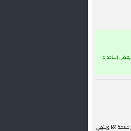
بها جيد، لذلك يفضل إستخدام
(&)
وينتهي