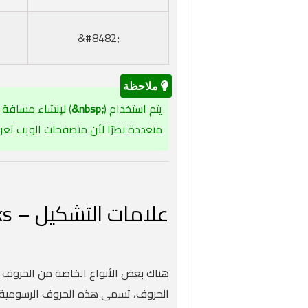
;#8482&
يتم استخدام (
;nbsp&
) لإنشاء مسافة 
متعددة نظرًا لأن متصفحات الويب تع
علامات التشكيل – Diacritical Marks
الحروف، تسمى هذه الحروف الرسومية