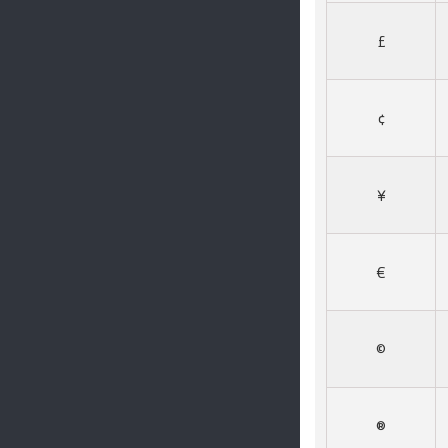
£
¢
¥
€
©
®