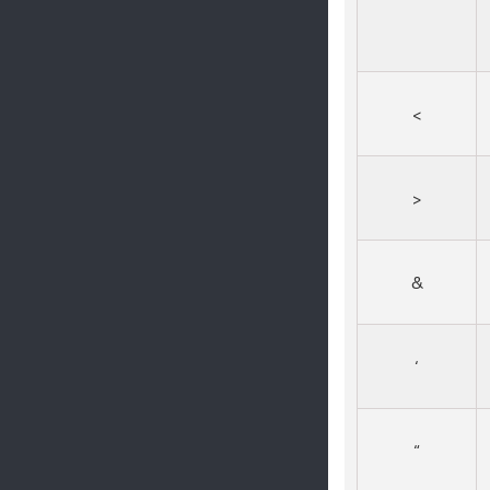
>
<
&
‘
“