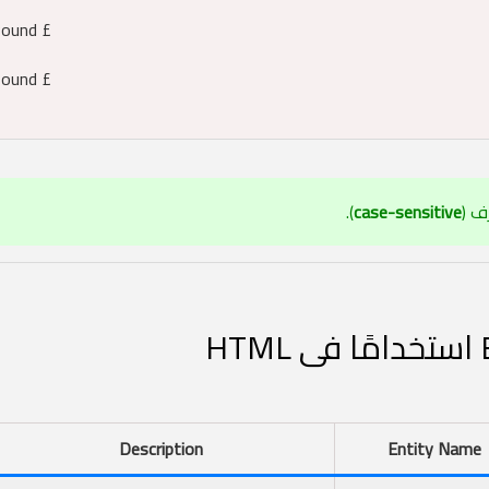
Pound £
Pound £
ف (
case-sensitive
).
Description
Entity Name