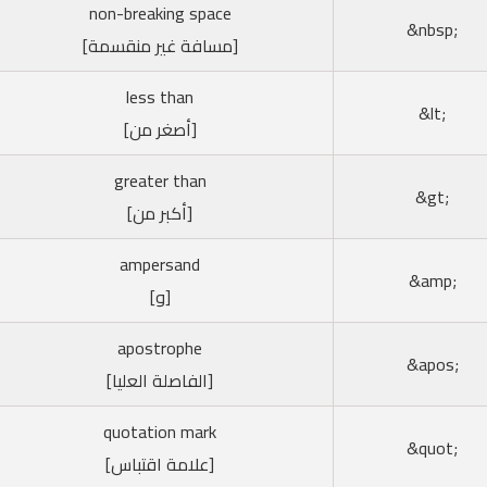
non-breaking space
;nbsp&
[مسافة غير منقسمة]
less than
;lt&
[أصغر من]
greater than
;gt&
[أكبر من]
ampersand
;amp&
[و]
apostrophe
;apos&
[الفاصلة العليا]
quotation mark
;quot&
[علامة اقتباس]