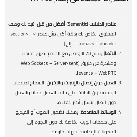
عناصر الدلالات (
Semantic
) أفضل من قبل
: تتيح لك وصف
المحتوى الخاص بك بدقة أكبر، مثل عنصر [<section> –
<nav> – <header> – ..إلخ].
الاتصال
: يتيح لك التواصل مع الخادم بطرق جديدة
ومبتكرة عن طريق [Web Sockets – Server-sent
events – WebRTC].
العمل دون إتصال بالإنترنت والتخزين
: السماح لصفحات
الويب بتخزين البيانات على جانب العميل محليًا والعمل
دون اتصال بشكل أكثر كفاءة.
الوسائط المتعددة
: يمكنك تضمين الصوت أو الفيديو
على صفحات الويب الخاصة بك دون اللجوء إلى
المكونات الإضافية لجهات خارجية.