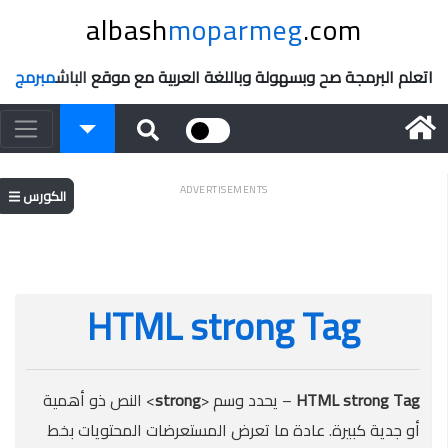
albash
moparmeg
.com
اتعلم البرمجة صح وبسهولة وباللغة العربية مع موقع
الباش
مبرمج
ADVERTISEMENTS
الكورس
HTML strong Tag
HTML strong Tag
– يحدد وسم <
strong
> النص ذو أهمية
أو جدية كبيرة. عادة ما تعرض المستعرضات المحتويات بخط