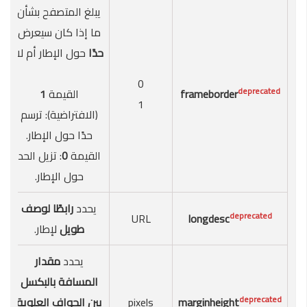
يبلغ المتصفح بشأن
ما إذا كان سيعرض
حدًا
حول الإطار أم لا.
0
deprecated
frameborder
القيمة
1
1
(الافتراضية): ترسم
حدًا حول الإطار.
القيمة
0
: تزيل الحد
حول الإطار.
يحدد
رابطًا لوصف
deprecated
URL
longdesc
طويل
لإطار.
يحدد
مقدار
المسافة بالبكسل
deprecated
marginheight
pixels
بين الحواف العلوية