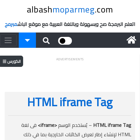
albash
moparmeg
.com
اتعلم البرمجة صح وبسهولة وباللغة العربية مع موقع
الباش
مبرمج
ADVERTISEMENTS
الكورس
HTML iframe Tag
HTML iframe Tag
– يٌستخدم الوسم
<iframe>
فى لغة
HTML لإنشاء إطار لعرض الكائنات الخارجية بما في ذلك