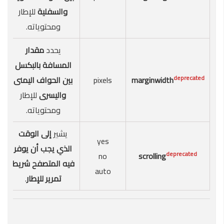
والسفلية
للإطار
ومحتوياته.
يحدد
مقدار
المسافة بالبكسل
deprecated
marginwidth
pixels
بين الحواف اليمنى
واليسرى
للإطار
ومحتوياته.
يشير
إلى الوقت
yes
الذي يجب أن يوفر
deprecated
no
scrolling
فيه المتصفح شريط
auto
تمرير للإطار
.