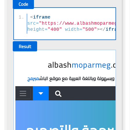
<
iframe
src
=
"https://www.albashmoparmeg.com
height
=
"400"
width
=
"500"
>
</
iframe
>