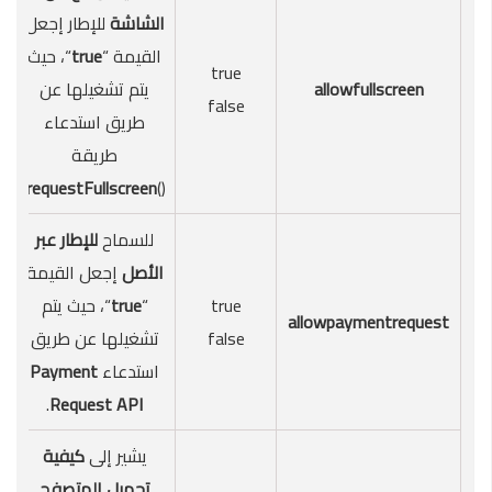
الشاشة
للإطار إجعل
القيمة “
true
“، حيث
true
allowfullscreen
يتم تشغيلها عن
false
طريق استدعاء
طريقة
.
requestFullscreen
()
للسماح
للإطار عبر
الأصل
إجعل القيمة
true
“
true
“، حيث يتم
allowpaymentrequest
false
تشغيلها عن طريق
استدعاء
Payment
.
Request API
يشير إلى
كيفية
تحميل المتصفح