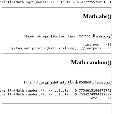
System.out.println(Math.sqrt(num)); // outputs = 5.47722
:
System.out.println(Math.abs(num)); // ou
رقم عشوائي
بين 0.0 و 1.0
: