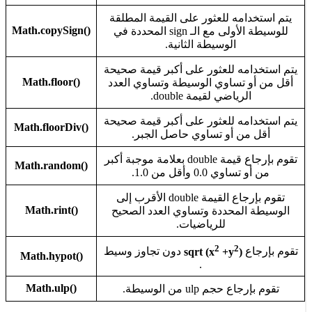
امه للعثور على القيمة المطلقة
()Math.copySign
للوسيطة الأولى مع الـ sign المحددة في
الوسيطة الثانية.
مه للعثور على أكبر قيمة صحيحة
()Math.floor
 تساوي الوسيطة وتساوي العدد
لرياضي لقيمة double.
مه للعثور على أكبر قيمة صحيحة
()Math.floorDiv
ن أو تساوي حاصل الجبر.
تقوم بإرجاع قيمة double بعلامة موجبة أكبر
()Math.random
ي 0.0 وأقل من 1.0.
تقوم بإرجاع القيمة double الأقرب إلى
()Math.rint
المحددة وتساوي العدد الصحيح
للرياضيات.
2
2
ع
)
+y
sqrt (x
دون تجاوز وسيط
()Math.hypot
.
()Math.ulp
حجم ulp من الوسيطة.