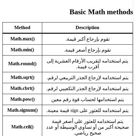
Basic Math 
Method
Description
()Math.max
قوم بإرجاع أكبر قيمة.
()Math.min
قوم بإرجاع أصغر قيمة.
مه لتقريب الأرقام العشرية إلى
()Math.round
أقرب قيمة.
()Math.sqrt
مه لإرجاع الجذر التربيعي لرقم.
()Math.cbrt
مه لإرجاع الجذر التكعيبي لرقم.
()Math.pow
خدامها لحساب قوة رقم معين
()Math.signum
ثور على sign قيمة معينة.
خدامه للعثور على أصغر قيمة
()Math.ceil
 من أو تساوي الوسيطة أو عدد
صحيح رياضي.