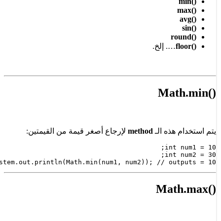
…. إلخ.
هذه الـ
method
لإرجاع أصغر قيمة من القيمتين:
System.out.println(Math.min(num1, num2)); // ou