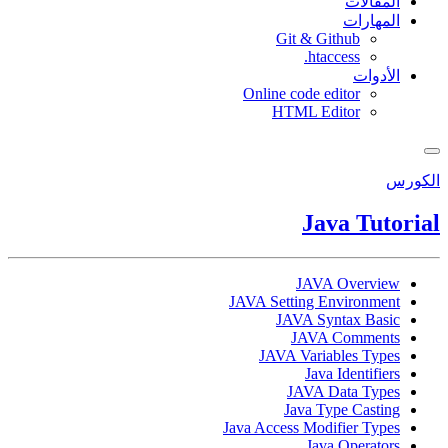
ت
ات
Git & Githu
htaccess
Online code edito
HTML Edito
Java 
JAVA Ov
JAVA Setting Envir
JAVA Syntax
JAVA Co
JAVA Variables
Java Ide
JAVA Data
Java Type 
Java Access Modifie
Java Op