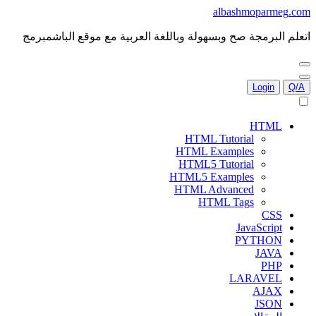
albash
m
ة صح وبسهولة وباللغة العربية مع موقع
الباش
مبرمج
HTML Tutoria
HTML Example
HTML5 Tutoria
HTML5 Example
HTML Advance
HTML Tag
Jav
PY
LAR