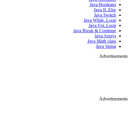
Java Bo
Java 
Java
Java While
Java Fo
Java Break & Co
Java
Java Mat
Java
Ad
Ad