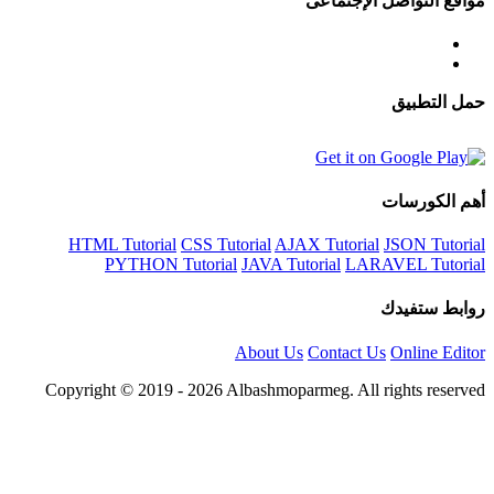
ل الإجتماعى
ت
HTML Tutorial
CSS Tutorial
AJAX Tutorial
J
PYTHON Tutorial
JAVA Tutorial
LARAV
ك
About Us
Contact Us
Copyright © 2019 - 2026 Albashmoparmeg. All ri