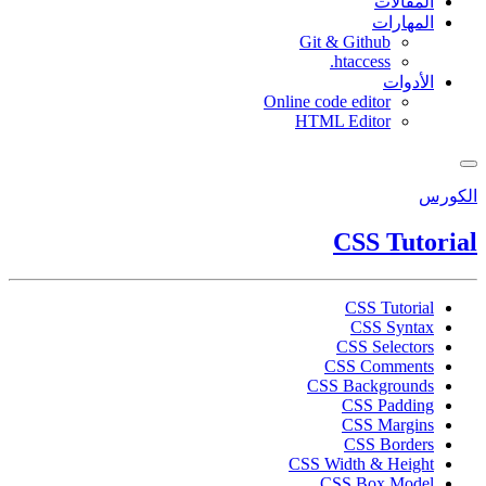
المقالات
المهارات
Git & Github
htaccess.
الأدوات
Online code editor
HTML Editor
الكورس
CSS Tutorial
CSS Tutorial
CSS Syntax
CSS Selectors
CSS Comments
CSS Backgrounds
CSS Padding
CSS Margins
CSS Borders
CSS Width & Height
CSS Box Model