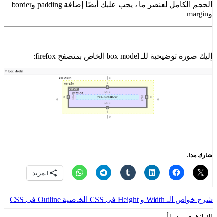
الحجم الكامل لعنصر ما ، يجب عليك أيضًا إضافة padding وborder
وmargin.
إليك صورة توضيحية للـ box model الخاص بمتصفح firefox:
شارك هذا:
المزيد
شرح خواص الـ Width و Height فى CSS
الخاصية Outline فى CSS