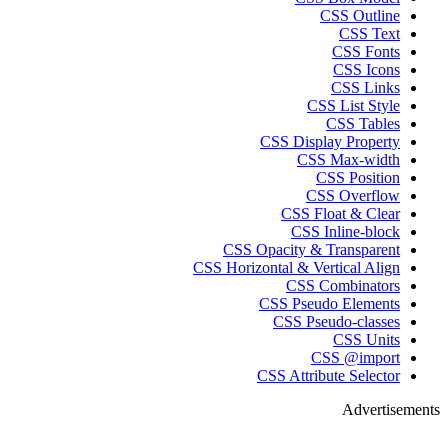
CSS Outline
CSS Text
CSS Fonts
CSS Icons
CSS Links
CSS List Style
CSS Tables
CSS Display Property
CSS Max-width
CSS Position
CSS Overflow
CSS Float & Clear
CSS Inline-block
CSS Opacity & Transparent
CSS Horizontal & Vertical Align
CSS Combinators
CSS Pseudo Elements
CSS Pseudo-classes
CSS Units
CSS @import
CSS Attribute Selector
Advertisements