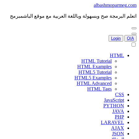
albash
moparmeg
.com
اتعلم البرمجة صح وبسهولة وباللغة العربية مع موقع
الباش
مبرمج
Login
Q/A
HTML
HTML Tutorial
HTML Examples
HTML5 Tutorial
HTML5 Examples
HTML Advanced
HTML Tags
CSS
JavaScript
PYTHON
JAVA
PHP
LARAVEL
AJAX
JSON