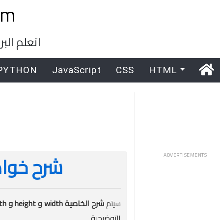
om
اتعلم ال
PYTHON
JavaScript
CSS
HTML
ADVERTISEMENTS
شرح خواص الـ Width و 
سيتم
شرح الخاصية width و height و min-width و max-width و min-height و max-height فى CSS
التوضيحية.