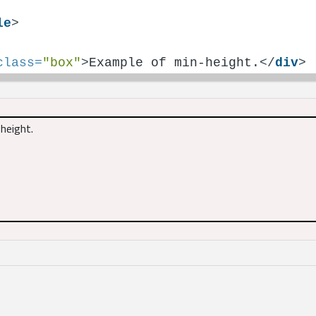
le
>
class
=
"box"
>
Example of min-height.
</
div
>
height.