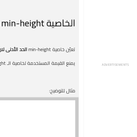
الخاصية min-height
تعيّن خاصية min-height
الحد الأدنى لار
يمنع القيمة المستخدمة لخاصية الـ height من أن تصبح أصغر من القيمة المحددة لـ min-height.
ADVERTISEMENTS
مثال للتوضيح: