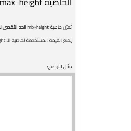
الخاصية max-height
تعيّن خاصية mix-height
الحد الأقصى لا
يمنع القيمة المستخدمة لخاصية الـ height من أن تصبح أصغر من القيمة المحددة لـ max-height.
مثال للتوضيح: