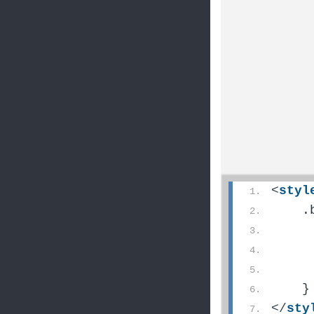
<
styl
    .
     
     
     
    }
</
sty