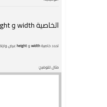
الخاصية width و height فى CSS
تحدد خاصية
width
و
height
عرض وارتفا
مثال للتوضيح: