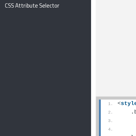
CSS Attribute Selector
<
styl
    .
     
     