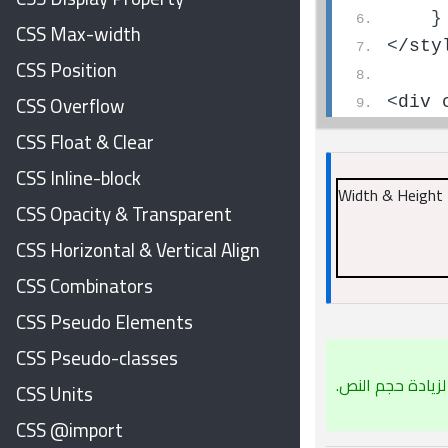
}
CSS Max-width
<
/sty
CSS Position
CSS Overflow
<
div 
CSS Float & Clear
CSS Inline-block
Width & Height
CSS Opacity & Transparent
CSS Horizontal & Vertical Align
CSS Combinators
CSS Pseudo Elements
CSS Pseudo-classes
لزيادة حجم النص.
CSS Units
CSS @import