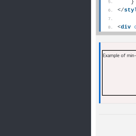
    }
</
sty
<
div
Example of min-