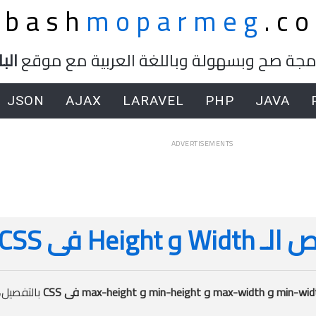
lbash
moparmeg
.c
برمجة صح وبسهولة وباللغة العربية مع موقع
الب
JSON
AJAX
LARAVEL
PHP
JAVA
ADVERTISEMENTS
Height فى CSS
بالتفصيل،