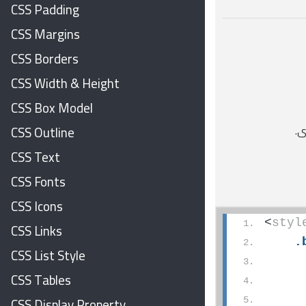
CSS Padding
CSS Margins
CSS Borders
CSS Width & Height
CSS Box Model
ى.
CSS Outline
CSS Text
CSS Fonts
CSS Icons
<
styl
CSS Links
.
CSS List Style
CSS Tables
CSS Display Property