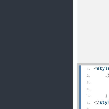
<
styl
    .
     
     
    }
</
sty