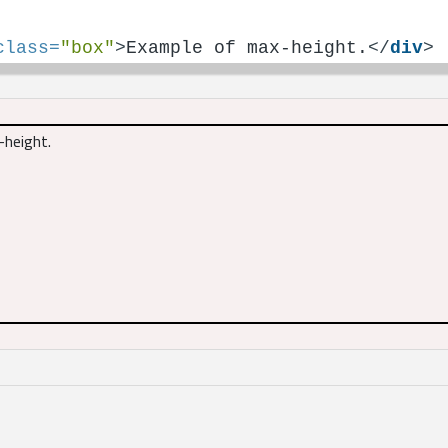
class
=
"box"
>
Example of max-height.
</
div
>
height.