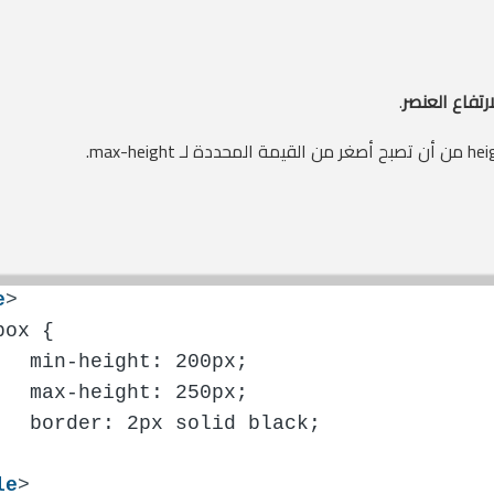
رتفاع العنصر
.
e
>
box {
   min-height: 200px;
   max-height: 250px;
   border: 2px solid black;
le
>