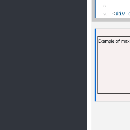
<
div
Example of max-