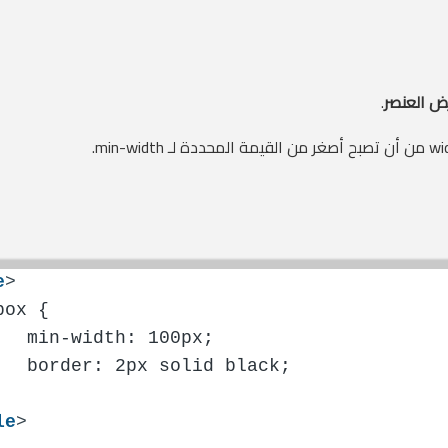
رض العنصر
.
e
>
box {
   min-width: 100px;
   border: 2px solid black;
le
>