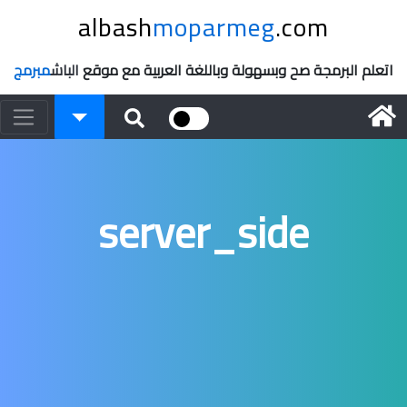
albash
moparmeg
.com
اتعلم البرمجة صح وبسهولة وباللغة العربية مع موقع
الباش
مبرمج
server_side