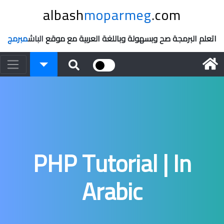
albash
moparmeg
.com
اتعلم البرمجة صح وبسهولة وباللغة العربية مع موقع
الباش
مبرمج
PHP Tutorial | In
Arabic